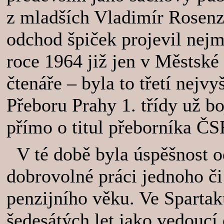
z mladších Vladimír Rosenz
odchod špiček projevil nejm
roce 1964 již jen v Městské 
čtenáře – byla to třetí nejvy
Přeboru Prahy 1. třídy už b
přímo o titul přeborníka ČS
V té době byla úspěšnost o
dobrovolné práci jednoho č
penzijního věku. Ve Sparta
šedesátých let jako vedoucí 