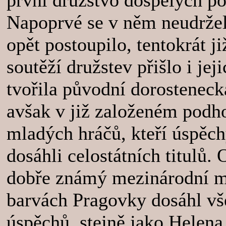
první družstvo dospělých po
Napoprvé se v něm neudrželo
opět postoupilo, tentokrát ji
soutěží družstev přišlo i je
tvořila původní dorosteneck
avšak v již založeném podho
mladých hráčů, kteří úspěc
dosáhli celostátních titulů.
dobře známý mezinárodní mis
barvách Pragovky dosáhl vš
úspěchů, stejně jako Helena