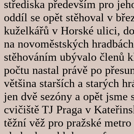
střediska především pro jeh
oddíl se opět stěhoval v bř
kuželkářů v Horské ulici, d
na novoměstských hradbác
stěhováním ubývalo členů kl
počtu nastal právě po přesu
většina starších a starých h
jen dvě sezóny a opět jsme s
cvičiště TJ Praga v Kateřins
těžní věž pro pražské metro