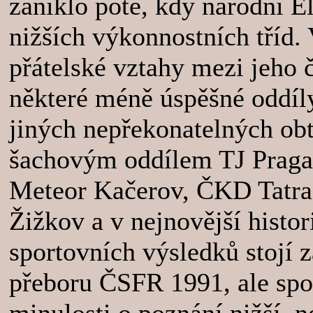
zaniklo poté, kdy národní El
nižších výkonnostních tříd.
přátelské vztahy mezi jeho 
některé méně úspěšné oddíly 
jiných nepřekonatelných obtí
šachovým oddílem TJ Praga.
Meteor Kačerov, ČKD Tatra
Žižkov a v nejnovější histor
sportovních výsledků stojí 
přeboru ČSFR 1991, ale spor