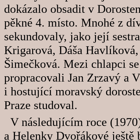
dokázalo obsadit v Doroste
pěkné 4. místo. Mnohé z d
sekundovaly, jako její sest
Krigarová, Dáša Havlíková,
Šimečková. Mezi chlapci se
propracovali Jan Zrzavý a 
i hostující moravský dorost
Praze studoval.
V následujícím roce (1970)
a Helenky Dvořákové ještě b