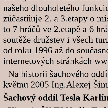
našeho dlouholetého funkcio
zúčastňuje 2. a 3.etapy o mi
to 7 hráčů ve 2.etapě a 6 hr
soutěže družstev i všech tu
od roku 1996 až do současno
internetových stránkách ww
Na historii šachového oddí
květnu 2005 Ing.Alexej Šim
Šachový oddíl Tesla Karlí