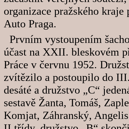
organizace pražského kraj
Auto Praga.
Prvním vystoupením šachov
účast na XXII. bleskovém p
Práce v červnu 1952. Družst
zvítězilo a postoupilo do II
desáté a družstvo „C“ jeden
sestavě Žanta, Tomáš, Zaple
Komjat, Záhranský, Angelis 
II.třídy, družstvo „B“ skonči