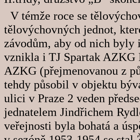
V témže roce se tělovýcho
tělovýchovných jednot, kte
závodům, aby od nich byly 
vznikla i TJ Spartak AZKG
AZKG (přejmenovanou z pův
tehdy působil v objektu býv
ulici v Praze 2 veden předs
jednatelem Jindřichem Rydl
veřejnosti byla bohatá a ús
v sezóně 1953-1954 se stal 