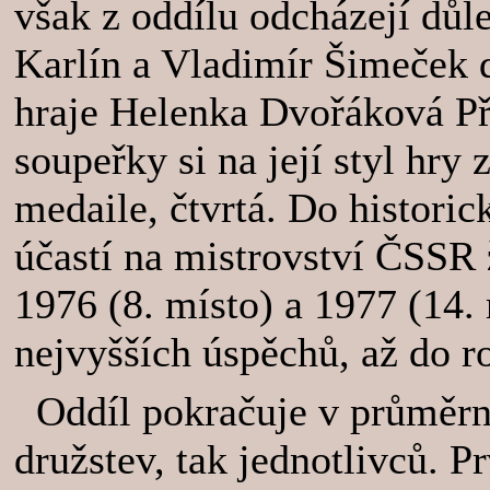
však z oddílu odcházejí důl
Karlín a Vladimír Šimeček d
hraje Helenka Dvořáková Př
soupeřky si na její styl hry
medaile, čtvrtá. Do historic
účastí na mistrovství ČSSR 
1976 (8. místo) a 1977 (14. 
nejvyšších úspěchů, až do r
Oddíl pokračuje v průměrn
družstev, tak jednotlivců. P