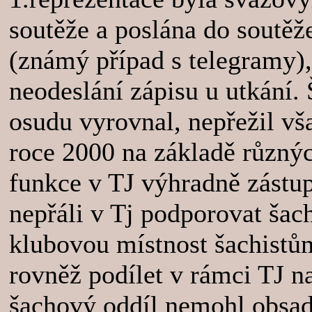
soutěže a poslána do soutěže 
(známý případ s telegramy),
neodeslání zápisu u utkání.
osudu vyrovnal, nepřežil vša
roce 2000 na základě různýc
funkce v TJ výhradně zástupc
nepřáli v Tj podporovat šac
klubovou místnost šachistům
rovněž podílet v rámci TJ n
šachový oddíl nemohl obsadi