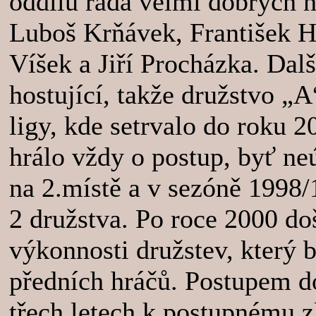
oddílu řada velmi dobrých h
Luboš Krňávek, František Ho
Víšek a Jiří Procházka. Dal
hostující, takže družstvo „A
ligy, kde setrvalo do roku 2
hrálo vždy o postup, byť ne
na 2.místě a v sezóně 1998/
2 družstva. Po roce 2000 do
výkonnosti družstev, který
předních hráčů. Postupem d
třech letech k postupnému z