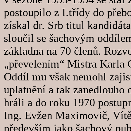
postoupilo z I.třídy do přeb
získal dr. Srb titul kandidát
sloučil se šachovým oddíle
základna na 70 členů. Rozv
„převelením“ Mistra Karla 
Oddíl mu však nemohl zajist
uplatnění a tak zanedlouho 
hráli a do roku 1970 postupn
Ing. Evžen Maximovič, Vít
především jako šachový publ