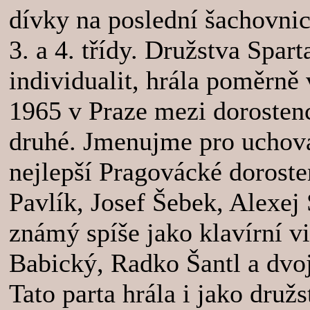
dívky na poslední šachovnic
3. a 4. třídy. Družstva Spa
individualit, hrála poměrně
1965 v Praze mezi dorostenc
druhé. Jmenujme pro uchován
nejlepší Pragovácké dorosten
Pavlík, Josef Šebek, Alexej
známý spíše jako klavírní v
Babický, Radko Šantl a dvoj
Tato parta hrála i jako druž