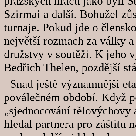
pražských hráčů jako byli S
Szirmai a další. Bohužel zůs
turnaje. Pokud jde o člens
největší rozmach za války a
družstvy v soutěži. K jeho 
Bedřich Thelen, pozdější stá
Snad ještě významnější eta
poválečném období. Když po
„sjednocování tělovýchovy a
hledal partnera pro záštitu 