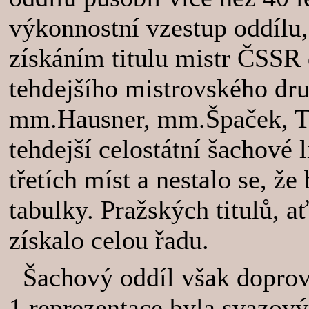
výkonnostní vzestup oddílu,
získáním titulu mistr ČSSR
tehdejšího mistrovského dr
mm.Hausner, mm.Špaček, Trm
tehdejší celostátní šachové 
třetích míst a nestalo se, ž
tabulky. Pražských titulů, a
získalo celou řadu.
Šachový oddíl však doprová
1.reprezentace byla svazov