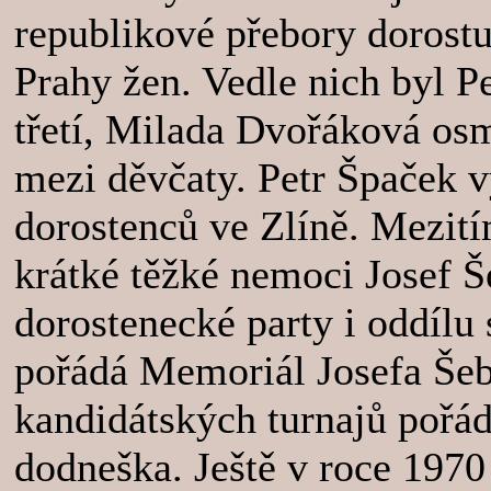
republikové přebory dorost
Prahy žen. Vedle nich byl P
třetí, Milada Dvořáková os
mezi děvčaty. Petr Špaček v
dorostenců ve Zlíně. Mezití
krátké těžké nemoci Josef Š
dorostenecké party i oddíl
pořádá Memoriál Josefa Šebk
kandidátských turnajů pořá
dodneška. Ještě v roce 1970