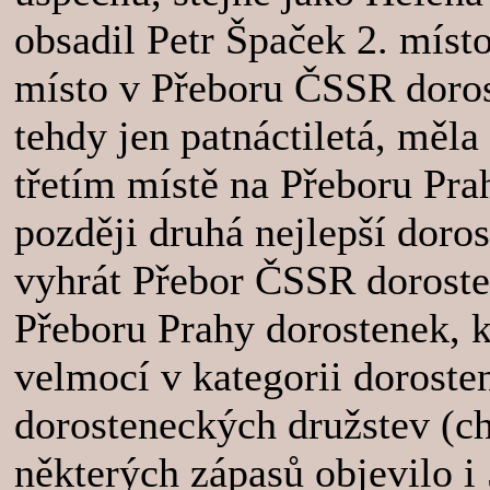
obsadil Petr Špaček 2. míst
místo v Přeboru ČSSR doro
tehdy jen patnáctiletá, měla
třetím místě na Přeboru Pra
později druhá nejlepší doros
vyhrát Přebor ČSSR doroste
Přeboru Prahy dorostenek, kd
velmocí v kategorii doroste
dorosteneckých družstev (ch
některých zápasů objevilo i 