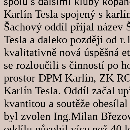
spolu s dalšími kluby kopané
Karlín Tesla spojený s karl
Šachový oddíl přijal název 
Tesla a daleko později od r.
kvalitativně nová úspěšná e
se rozloučili s činností po 
prostor DPM Karlín, ZK ROH
Karlín Tesla. Oddíl začal u
kvantitou a soutěže obesílal
byl zvolen Ing.Milan Březov
oddílu působil více než 40 le