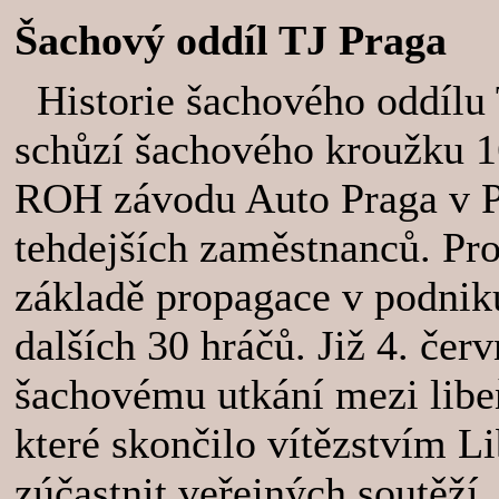
Šachový oddíl TJ Praga
Historie šachového oddílu T
schůzí šachového kroužku 
ROH závodu Auto Praga v P
tehdejších zaměstnanců. Pro
základě propagace v podniku
dalších 30 hráčů. Již 4. če
šachovému utkání mezi lib
které skončilo vítězstvím L
zúčastnit veřejných soutěží,