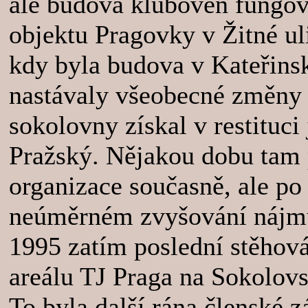
ale budova kluboven fungov
objektu Pragovky v Žitné uli
kdy byla budova v Kateřins
nastávaly všeobecné změny 
sokolovny získal v restituci
Pražský. Nějakou dobu tam 
organizace současně, ale po
neúměrném zvyšování nájmu 
1995 zatím poslední stěhov
areálu TJ Praga na Sokolovs
To byla další rána členské 