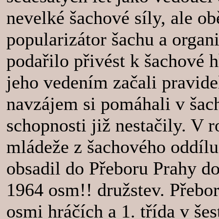
nevelké šachové síly, ale o
popularizátor šachu a organ
podařilo přivést k šachové h
jeho vedením začali pravide
navzájem si pomáhali v šac
schopnosti již nestačily. V 
mládeže z šachového oddíl
obsadil do Přeboru Prahy do
1964 osm!! družstev. Přebor
osmi hráčích a 1. třída v šes