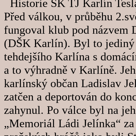
Historie ŠK TJ Karlín Tesl
Před válkou, v průběhu 2.sv
fungoval klub pod názvem D
(DŠK Karlín). Byl to jedin
tehdejšího Karlína s domác
a to výhradně v Karlíně. Je
karlínský občan Ladislav Je
zatčen a deportován do konc
zahynul. Po válce byl na je
„Memoriál Ládi Jelínka“ za