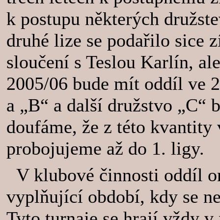
k postupu některých družste
druhé lize se podařilo sice 
sloučení s Teslou Karlín, al
2005/06 bude mít oddíl ve 2
a „B“ a další družstvo „C“ b
doufáme, že z této kvantity
probojujeme až do 1. ligy.
V klubové činnosti oddíl or
vyplňující období, kdy se n
Tyto turnaje se hrají vždy 