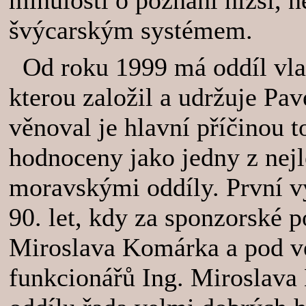
minulosti o poznání nižší, n
švýcarským systémem.
Od roku 1999 má oddíl vlas
kterou založil a udržuje Pav
věnoval je hlavní příčinou t
hodnoceny jako jedny z nej
moravskými oddíly. První v
90. let, kdy za sponzorské 
Miroslava Komárka a pod v
funkcionářů Ing. Miroslava 