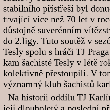
stabilního přístřeší byl do
trvající více než 70 let v ro
důstojně suverénním vítězst
do 2.ligy. Tuto soutěž v sez
Tesly spolu s hráči TJ Prag
kam šachisté Tesly v létě 
kolektivně přestoupili. V t
významný klub šachistů karl
Na historii oddílu TJ Karl
její dlouholetý a poslední 