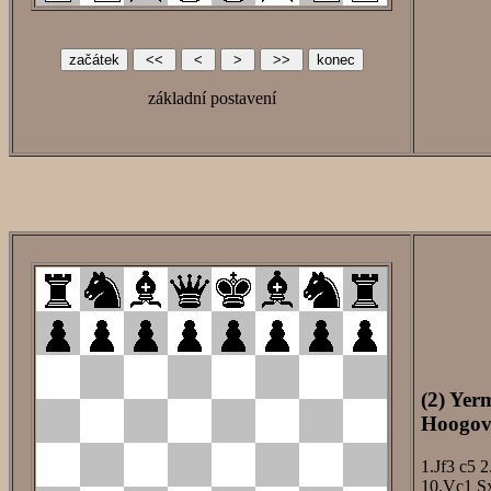
základní postavení
(2) Yer
Hoogove
1.Jf3
c5
2
10.Vc1
S