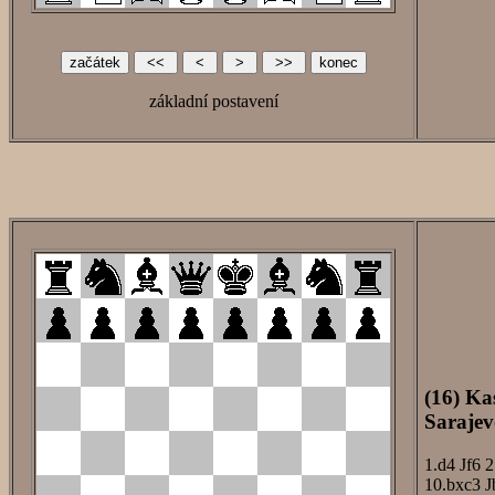
základní postavení
(16) Ka
Sarajev
1.d4
Jf6
2
10.bxc3
J