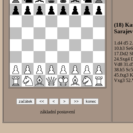
(18) Ka
Sarajev
1.d4
d5
2
10.h3
Se6
17.Dd2
S
24.Sxg4
Vd8
31.d
38.h5
Sc5
45.fxg3
K
Vxg3
52.
základní postavení