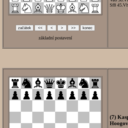
Sf8
45.V
základní postavení
(7) Kas
Hoogove