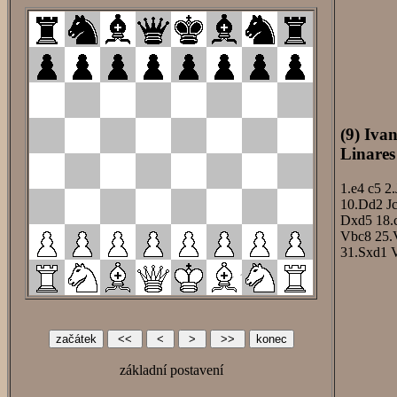
(9) Iva
Linares
1.e4
c5
2.
10.Dd2
J
Dxd5
18.
Vbc8
25.
31.Sxd1
základní postavení