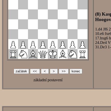
(8) Kas
Hoogove
1.d4
Jf6
2
10.e6
fxe
17.hxg6
h
24.De4
V
31.De3
1-
základní postavení