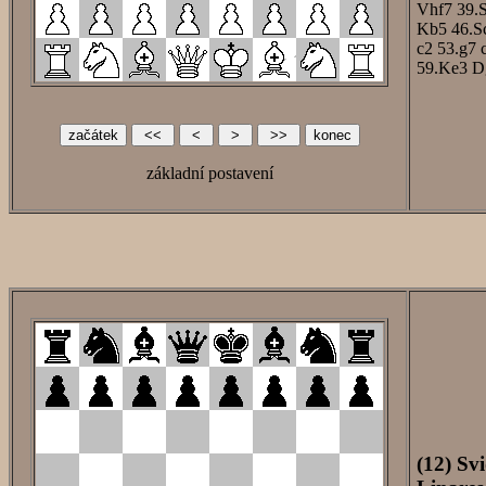
Vhf7
39.
Kb5
46.S
c2
53.g7
59.Ke3
D
základní postavení
(12) Sv