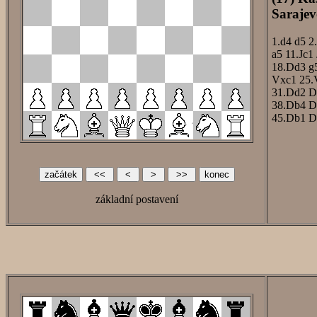
Sarajev
1.d4
d5
2
a5
11.Jc1
18.Dd3
g
Vxc1
25.
31.Dd2
D
38.Db4
D
45.Db1
D
základní postavení