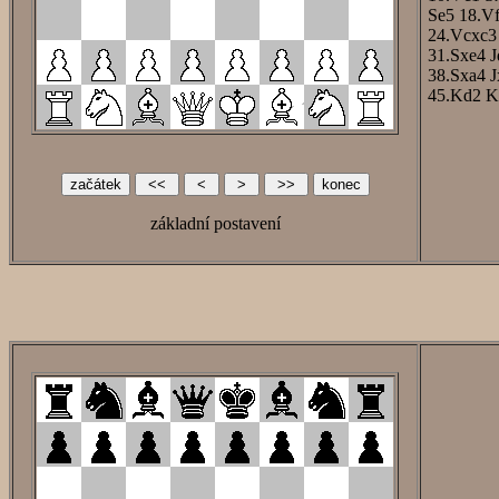
Se5
18.V
24.Vcxc3
31.Sxe4
J
38.Sxa4
J
45.Kd2
K
základní postavení