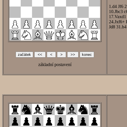
1.d4
Jf6
2
10.Jbc3
c
17.Vaxd1
24.Jxf6+
Jd8
31.b4
základní postavení