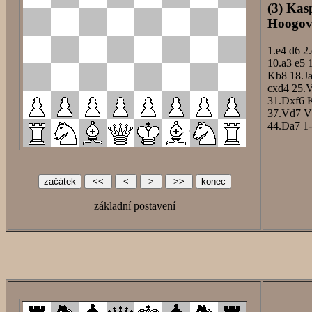
(3) Kas
Hoogove
1.e4
d6
2
10.a3
e5
Kb8
18.J
cxd4
25.
31.Dxf6
37.Vd7
V
44.Da7
1-
základní postavení