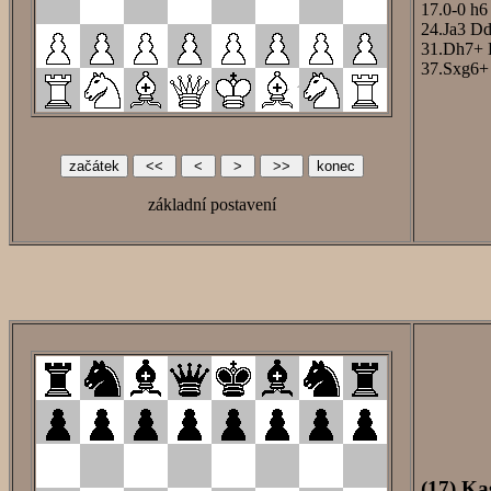
17.0-0
h6
24.Ja3
Dd
31.Dh7+
37.Sxg6+
základní postavení
(17) Ka