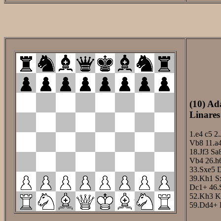
(10) Ad
Linares
1.e4
c5
2.
Vb8
11.a
18.Jf3
Sa
Vb4
26.h
33.Sxe5
39.Kh1
S
Dc1+
46.
52.Kh3
K
59.Dd4+