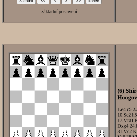
základní postavení
(6) Shi
Hoogove
1.e4
c5
2.
10.Se2
h5
17.Vfd1
Dxg4
24.
31.Vc2
K
Va6
38.V