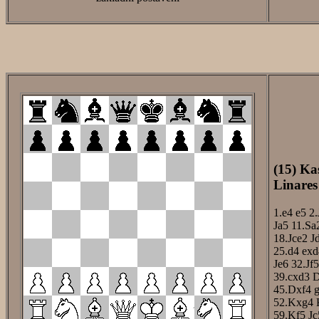
(15) Ka
Linares
1.e4
e5
2.
Ja5
11.Sa
18.Jce2
J
25.d4
exd
Je6
32.Jf5
39.cxd3
D
45.Dxf4
52.Kxg4
59.Kf5
Jc