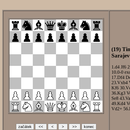
(19) Ti
Sarajev
1.d4
Jf6
2
10.0-0
ex
17.Df4
D
23.Vxb4
Kf6
30.V
36.Kg3
V
Se8
43.V
49.Kd4
V
Vd2+
56