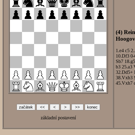
(4) Rei
Hoogove
1.e4
c5
2.
10.Df3
0-
Sb7
18.g
b3
25.a3
32.Dd5+
38.Vxb3
45.Vxh7
základní postavení