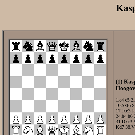
Kasp
(1) Kas
Hoogove
1.e4
c5
2.
10.Sxf6
S
17.Jxe3
J
24.h4
h6
31.Dxc3
Kd7
38.V