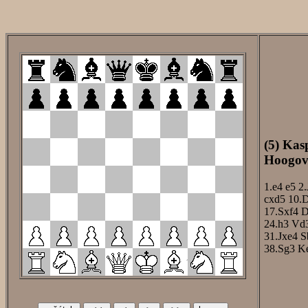
(5) Kas
Hoogove
1.e4
e5
2.
cxd5
10.
17.Sxf4
D
24.h3
Vd
31.Jxe4
S
38.Sg3
K