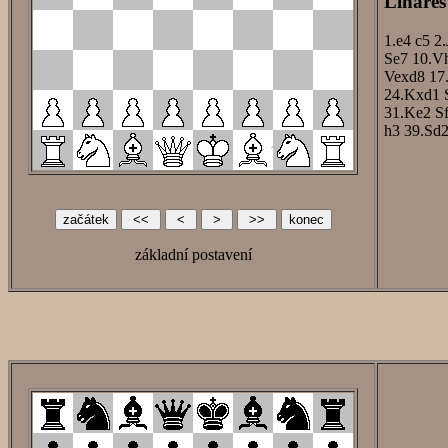
Linares
1.e4
c5
2.
Se7
10.V
Vexd8
17
24.Kxd1
31.Ke2
S
h3
39.Sd
základní postavení