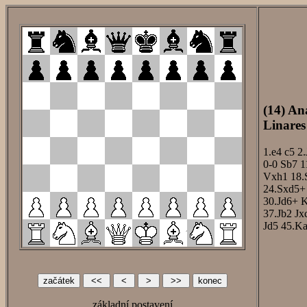
(14) An
Linares
1.e4
c5
2.
0-0
Sb7
1
Vxh1
18.
24.Sxd5+
30.Jd6+
37.Jb2
Jx
Jd5
45.K
základní postavení