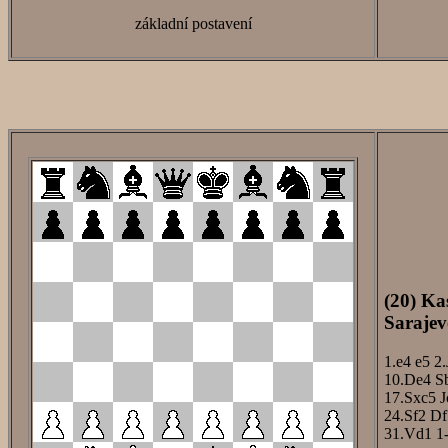
základní postavení
(20) Ka
Sarajev
1.e4
e5
2.
10.De4
S
17.Sxc5
J
24.Sf2
Df
31.Vd1
1