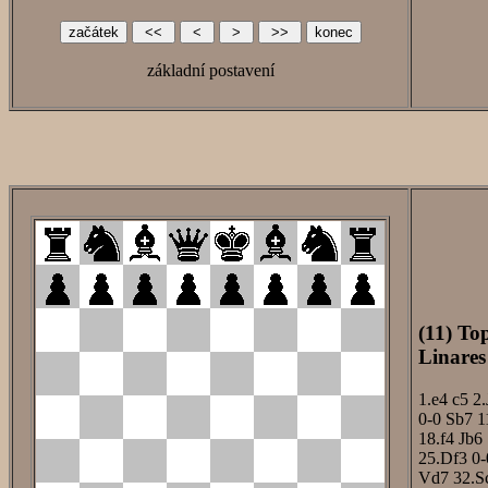
základní postavení
(11) To
Linares
1.e4
c5
2.
0-0
Sb7
1
18.f4
Jb6
25.Df3
0-
Vd7
32.S