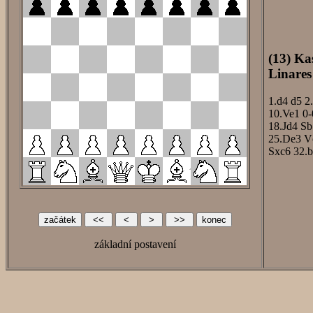
(13) Ka
Linares
1.d4
d5
2
10.Ve1
0-
18.Jd4
Sb
25.De3
V
Sxc6
32.
základní postavení