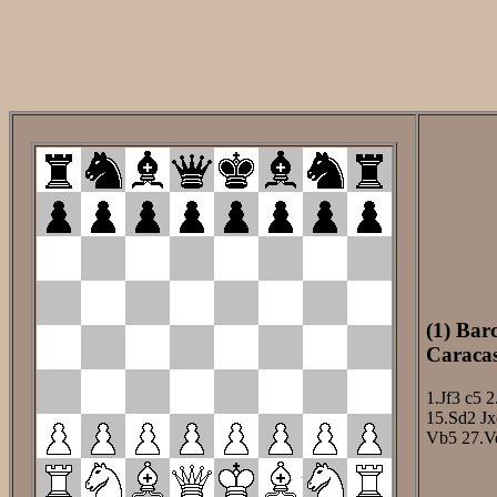
(1) Bar
Caracas
1.Jf3
c5
2
15.Sd2
Jx
Vb5
27.V