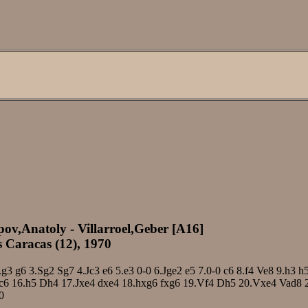
pov,Anatoly - Villarroel,Geber [A16]
 Caracas (12), 1970
.g3
g6
3.Sg2
Sg7
4.Jc3
e6
5.e3
0-0
6.Jge2
e5
7.0-0
c6
8.f4
Ve8
9.h3
h
c6
16.h5
Dh4
17.Jxe4
dxe4
18.hxg6
fxg6
19.Vf4
Dh5
20.Vxe4
Vad8
0