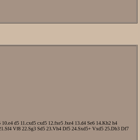
5
10.e4
d5
11.cxd5
cxd5
12.fxe5
Jxe4
13.d4
Se6
14.Kh2
h4
21.Sf4
Vf8
22.Sg3
Sd5
23.Vh4
Df5
24.Sxd5+
Vxd5
25.Db3
Df7