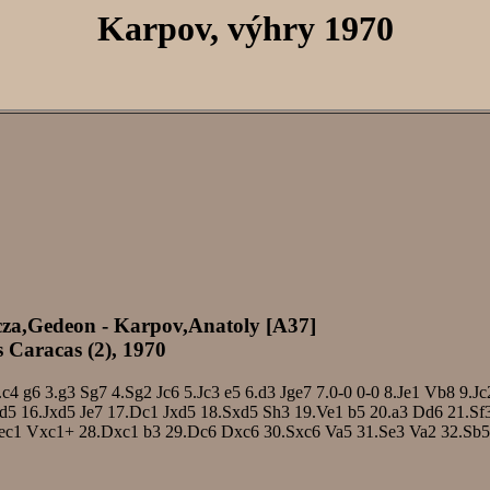
Karpov, výhry 1970
cza,Gedeon - Karpov,Anatoly [A37]
 Caracas (2), 1970
.c4
g6
3.g3
Sg7
4.Sg2
Jc6
5.Jc3
e5
6.d3
Jge7
7.0-0
0-0
8.Je1
Vb8
9.Jc
d5
16.Jxd5
Je7
17.Dc1
Jxd5
18.Sxd5
Sh3
19.Ve1
b5
20.a3
Dd6
21.Sf
ec1
Vxc1+
28.Dxc1
b3
29.Dc6
Dxc6
30.Sxc6
Va5
31.Se3
Va2
32.Sb5