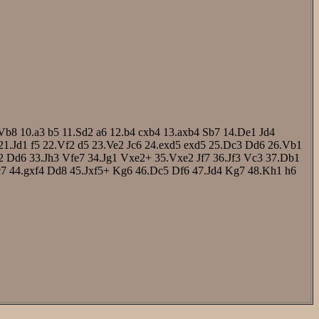
Vb8
10.a3
b5
11.Sd2
a6
12.b4
cxb4
13.axb4
Sb7
14.De1
Jd4
21.Jd1
f5
22.Vf2
d5
23.Ve2
Jc6
24.exd5
exd5
25.Dc3
Dd6
26.Vb1
2
Dd6
33.Jh3
Vfe7
34.Jg1
Vxe2+
35.Vxe2
Jf7
36.Jf3
Vc3
37.Db1
7
44.gxf4
Dd8
45.Jxf5+
Kg6
46.Dc5
Df6
47.Jd4
Kg7
48.Kh1
h6