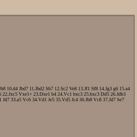
Jb8
10.d4
Jbd7
11.Jbd2
Sb7
12.Sc2
Ve8
13.Jf1
Sf8
14.Jg3
g6
15.a4
6
22.Jxc5
Vxe1+
23.Dxe1
b4
24.Vc1
bxc3
25.bxc3
Dd5
26.Jdb3
1
Jd7
33.a5
Vc6
34.Vd1
Je5
35.Vd5
Jc4
36.Jb8
Vc8
37.Jd7
Se7