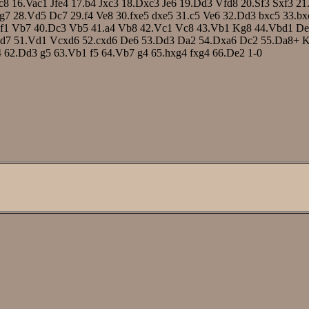
c8
16.Vac1
Jfe4
17.b4
Jxc3
18.Dxc3
Je6
19.Dd3
Vfd8
20.Sf3
Sxf3
21
g7
28.Vd5
Dc7
29.f4
Ve8
30.fxe5
dxe5
31.c5
Ve6
32.Dd3
bxc5
33.bx
f1
Vb7
40.Dc3
Vb5
41.a4
Vb8
42.Vc1
Vc8
43.Vb1
Kg8
44.Vbd1
De
d7
51.Vd1
Vcxd6
52.cxd6
De6
53.Dd3
Da2
54.Dxa6
Dc2
55.Da8+
K
4
62.Dd3
g5
63.Vb1
f5
64.Vb7
g4
65.hxg4
fxg4
66.De2
1-0