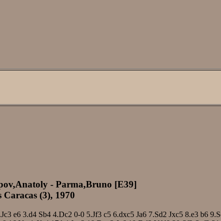
pov,Anatoly - Parma,Bruno [E39]
 Caracas (3), 1970
.Jc3
e6
3.d4
Sb4
4.Dc2
0-0
5.Jf3
c5
6.dxc5
Ja6
7.Sd2
Jxc5
8.e3
b6
9.S