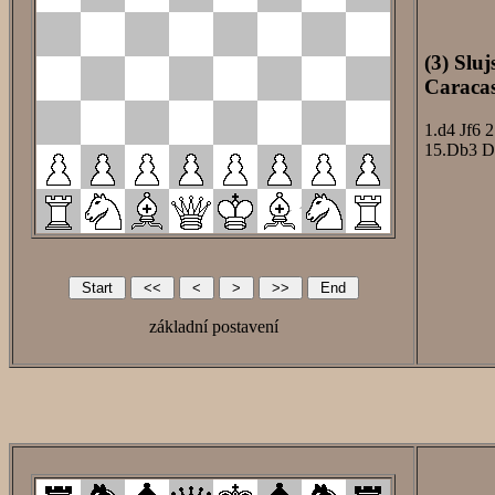
(3) Slu
Caracas
1.d4
Jf6
2
15.Db3
D
základní postavení