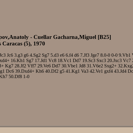
pov,Anatoly - Cuellar Gacharna,Miguel [B25]
 Caracas (5), 1970
Jc3
Jc6
3.g3
g6
4.Sg2
Sg7
5.d3
e6
6.f4
d6
7.Jf3
Jge7
8.0-0
0-0
9.Vb1
xd4+
16.Kh1
Sg7
17.Jd1
Vc8
18.Vc1
Dd7
19.Sc3
Sxc3
20.Jxc3
Vc7
3+
Kg7
28.Jf2
Vff7
29.Ve6
Dd7
30.Vbe1
Jd8
31.V6e2
Sxg2+
32.Kxg
g1
Dc6
39.Dxd4+
Kh6
40.Df2
g5
41.Kg1
Va3
42.Ve1
gxf4
43.Jd4
Dc
Kh7
50.Df8
1-0