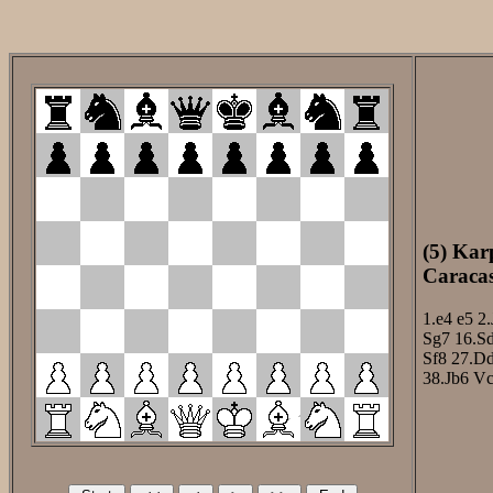
(5) Kar
Caracas
1.e4
e5
2.
Sg7
16.S
Sf8
27.D
38.Jb6
Vc