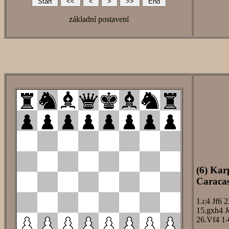
základní postavení
(6) Kar
Caracas
1.c4
Jf6
2
15.gxh4
J
26.Vf4
1-