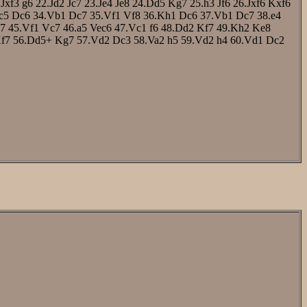
.Jxf3
g6
22.Jd2
Jc7
23.Je4
Je8
24.Dd5
Kg7
25.h3
Jf6
26.Jxf6
Kxf6
c5
Dc6
34.Vb1
Dc7
35.Vf1
Vf8
36.Kh1
Dc6
37.Vb1
Dc7
38.e4
7
45.Vf1
Vc7
46.a5
Vec6
47.Vc1
f6
48.Dd2
Kf7
49.Kh2
Ke8
f7
56.Dd5+
Kg7
57.Vd2
Dc3
58.Va2
h5
59.Vd2
h4
60.Vd1
Dc2