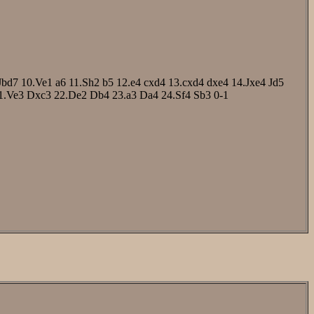
Jbd7
10.Ve1
a6
11.Sh2
b5
12.e4
cxd4
13.cxd4
dxe4
14.Jxe4
Jd5
1.Ve3
Dxc3
22.De2
Db4
23.a3
Da4
24.Sf4
Sb3
0-1