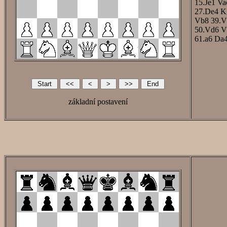
15.Je1
Va
27.De4
K
Vb8
39.V
50.Vd6
V
61.a6
Da
základní postavení