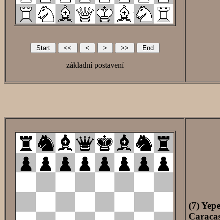
základní postavení
(7) Yep
Caracas