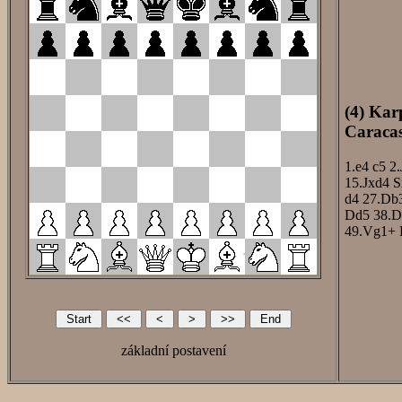
(4) Kar
Caracas
1.e4
c5
2.
15.Jxd4
S
d4
27.Db
Dd5
38.D
49.Vg1+
základní postavení