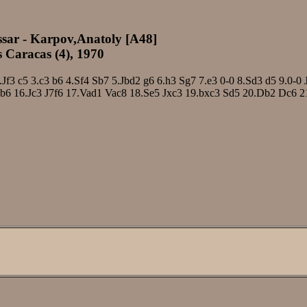
jssar - Karpov,Anatoly [A48]
 Caracas (4), 1970
.Jf3
c5
3.c3
b6
4.Sf4
Sb7
5.Jbd2
g6
6.h3
Sg7
7.e3
0-0
8.Sd3
d5
9.0-0
b6
16.Jc3
J7f6
17.Vad1
Vac8
18.Se5
Jxc3
19.bxc3
Sd5
20.Db2
Dc6
2