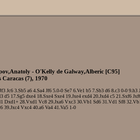
pov,Anatoly - O'Kelly de Galway,Alberic [C95]
 Caracas (7), 1970
Jf3
Jc6
3.Sb5
a6
4.Sa4
Jf6
5.0-0
Se7
6.Ve1
b5
7.Sb3
d6
8.c3
0-0
9.h3
d3
d5
17.Sg5
dxe4
18.Sxe4
Sxe4
19.Jxe4
exd4
20.Jxd4
c5
21.Sxf6
Jxf
d1
Dxd1+
28.Vxd1
Vc8
29.Jxa6
Vxc3
30.Vb1
Sd6
31.Vd1
Sf8
32.Vb
6
39.Jxc4
Vxc4
40.a6
Va4
41.Va5
1-0