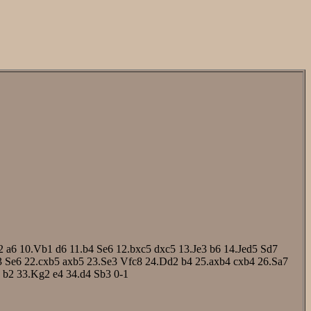
2
a6
10.Vb1
d6
11.b4
Se6
12.bxc5
dxc5
13.Je3
b6
14.Jed5
Sd7
3
Se6
22.cxb5
axb5
23.Se3
Vfc8
24.Dd2
b4
25.axb4
cxb4
26.Sa7
b2
33.Kg2
e4
34.d4
Sb3
0-1