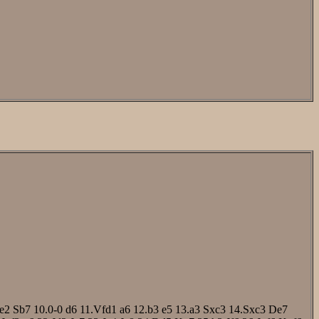
e2
Sb7
10.0-0
d6
11.Vfd1
a6
12.b3
e5
13.a3
Sxc3
14.Sxc3
De7