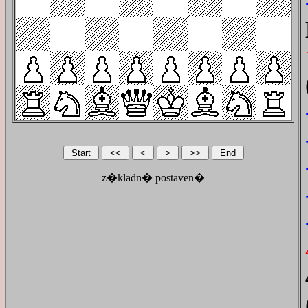
z�kladn� postaven�