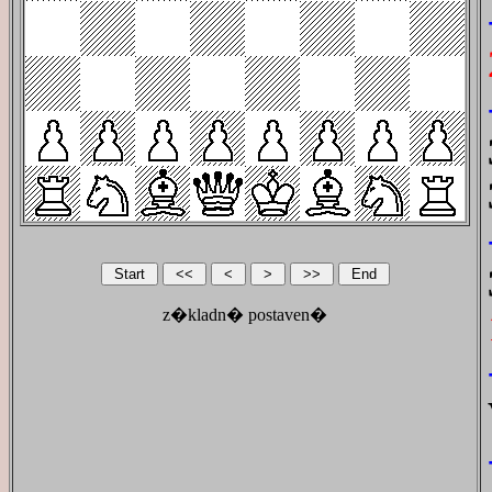
z�kladn� postaven�