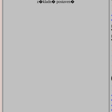
z�kladn� postaven�