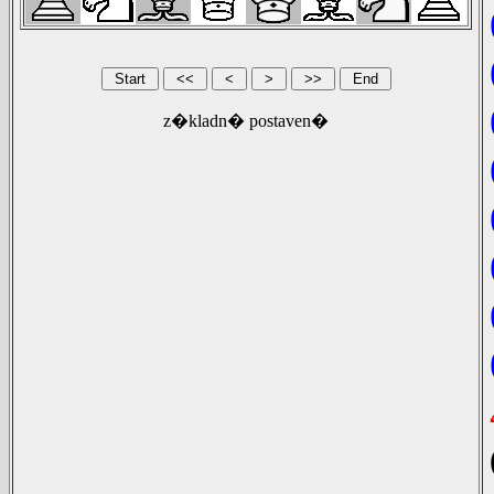
z�kladn� postaven�