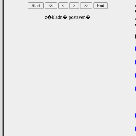
z�kladn� postaven�